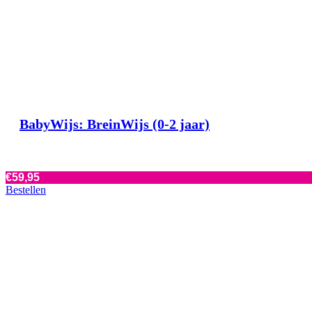
BabyWijs: BreinWijs (0-2 jaar)
€
59,95
Bestellen