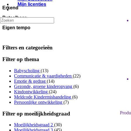
Mijn licenties
Erkend
Betaalbaar
Eigen tempo
Filters en categorieën
Filter op thema
Babyscholing
(13)
Communicatie & vaardigheden
(22)
Emotie & gedrag
(14)
Gezonde, groene kinderopvang
(6)
Kindontwikkeling
(24)
Meldcode Kindermishandeling
(6)
Persoonlijke ontwikkeling
(7)
Produ
Filter op moeilijkheidsgraad
Moeilijkheidsgraad 2
(30)
Moeilijkheidsgraad 3
(45)