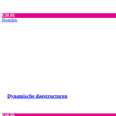
€
39,95
Bestellen
Dynamische dagstructuren
€
49,95