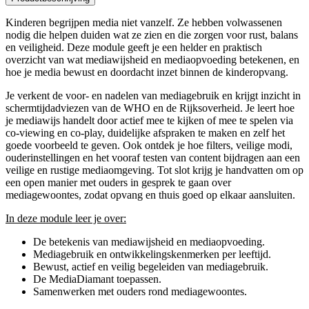
Kinderen begrijpen media niet vanzelf. Ze hebben volwassenen
nodig die helpen duiden wat ze zien en die zorgen voor rust, balans
en veiligheid. Deze module geeft je een helder en praktisch
overzicht van wat mediawijsheid en mediaopvoeding betekenen, en
hoe je media bewust en doordacht inzet binnen de kinderopvang.
Je verkent de voor- en nadelen van mediagebruik en krijgt inzicht in
schermtijdadviezen van de WHO en de Rijksoverheid. Je leert hoe
je mediawijs handelt door actief mee te kijken of mee te spelen via
co-viewing en co-play, duidelijke afspraken te maken en zelf het
goede voorbeeld te geven. Ook ontdek je hoe filters, veilige modi,
ouderinstellingen en het vooraf testen van content bijdragen aan een
veilige en rustige mediaomgeving. Tot slot krijg je handvatten om op
een open manier met ouders in gesprek te gaan over
mediagewoontes, zodat opvang en thuis goed op elkaar aansluiten.
In deze module leer je over:
De betekenis van mediawijsheid en mediaopvoeding.
Mediagebruik en ontwikkelingskenmerken per leeftijd.
Bewust, actief en veilig begeleiden van mediagebruik.
De MediaDiamant toepassen.
Samenwerken met ouders rond mediagewoontes.