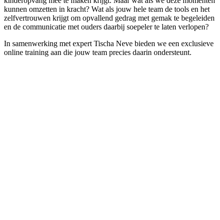
kinderopvang mee te maken krijgt. Maar wat als we deze momenten
kunnen omzetten in kracht? Wat als jouw hele team de tools en het
zelfvertrouwen krijgt om opvallend gedrag met gemak te begeleiden
en de communicatie met ouders daarbij soepeler te laten verlopen?
In samenwerking met expert Tischa Neve bieden we een exclusieve
online training aan die jouw team precies daarin ondersteunt.
Opvallend gedrag bij kinderen
Er is veel interesse in het grip krijgen op kinderen met opvallend
gedrag. Het kost veel frustratie en tijd in de dagelijkse praktijk.
Professionals zoeken naar tips & tools om kinderen te geven wat ze
nodig hebben zich weer fijn en veilig te voelen. Webinars,
congressen, artikelen schrijven er allemaal over. Tischa Neve en
KinderWijs TV hebben de handen ineen geslagen om een online
leerroute te bieden die een Pedagogische aanpak biedt om succesvol
te zijn in het omgaan met opvallend gedrag als individuele
professional of als team.
🔍
Diepgaand inzicht:
Onze training, in samenwerking met Tischa
Neve, biedt een stappenplan voor pedagogische professionals om
effectief om te gaan met opvallend kindergedrag en tegelijkertijd te
werken aan ouderbetrokkenheid.