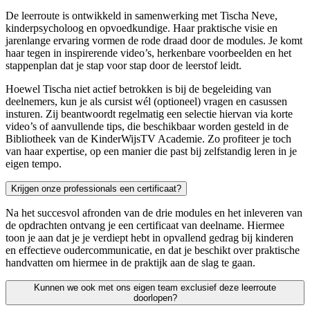
De leerroute is ontwikkeld in samenwerking met Tischa Neve,
kinderpsycholoog en opvoedkundige. Haar praktische visie en
jarenlange ervaring vormen de rode draad door de modules. Je komt
haar tegen in inspirerende video’s, herkenbare voorbeelden en het
stappenplan dat je stap voor stap door de leerstof leidt.
Hoewel Tischa niet actief betrokken is bij de begeleiding van
deelnemers, kun je als cursist wél (optioneel) vragen en casussen
insturen. Zij beantwoordt regelmatig een selectie hiervan via korte
video’s of aanvullende tips, die beschikbaar worden gesteld in de
Bibliotheek van de KinderWijsTV Academie. Zo profiteer je toch
van haar expertise, op een manier die past bij zelfstandig leren in je
eigen tempo.
Krijgen onze professionals een certificaat?
Na het succesvol afronden van de drie modules en het inleveren van
de opdrachten ontvang je een certificaat van deelname. Hiermee
toon je aan dat je je verdiept hebt in opvallend gedrag bij kinderen
en effectieve oudercommunicatie, en dat je beschikt over praktische
handvatten om hiermee in de praktijk aan de slag te gaan.
Kunnen we ook met ons eigen team exclusief deze leerroute
doorlopen?