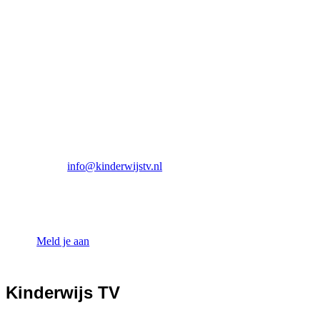
Meld je professionals aan, verrijk je kennis
samen met collega professionals en specialiseer
je tot Opvallend gedragscoach!
Wil je meer weten over de mogelijkheden voor jullie
organisatie? Meld je team direct aan of neem contact met ons
op via
info@kinderwijstv.nl
, en we plannen graag een online
gesprek of komen op locatie met KinderWijs TV en Tischa
Neve om de wensen en mogelijkheden te bespreken.
Meld je aan
Kinderwijs TV